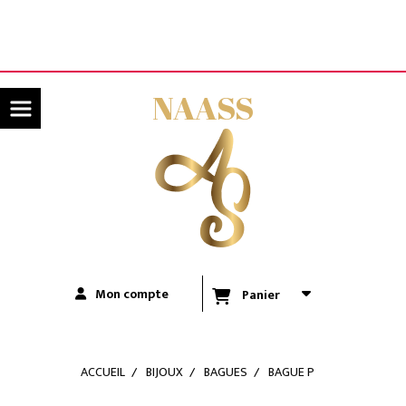
Panneau de gestion des cookies
LIVRAISON OFFERTE A PARTIR DE 80€ D'ACHATS
(UNIQUEMENT POUR LA RÉUNION)
NAASS
Mon compte
Panier
ACCUEIL
BIJOUX
BAGUES
BAGUE P