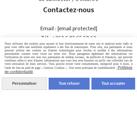
Contactez-nous
Email :
[email protected]
Tél :
+262 6 92 65 50 62
Nous utilisons des cookies pour assurer le bon fonctionnement de notre site et analyser notre trafic et
pour vous offrir une meilleure expérience à des fins de statistiques. Pour cela, nos partenaires et nous
peuvent utiliser des cookies ou d'autres technologies pour stocker et accéder à des informations
personnelles comme votre visite sur notre site. Nous partageons également des informations sur
PRISE DE RENDEZ-VOUS
l'utilisation de notre site avec nos partenaires de médias sociaux, de publicité et d'analyse, qui peuvent
combiner celles-ci avec d'autres informations que vous leur avez fournies ou qu'ils ont collectées lors de
votre utilisation de leurs services. Vous pouvez retirer votre consentement, enregistré pour 6 mois, à
Politique
l'aide du lien en pied de page « Gestion Cookies ». Voir notre politique de confidentialité :
Rejoignez-nous
de confidentialité
Personnaliser
Tout refuser
Tout accepter
Mentions Légales
Conditions générales de vente
Politique de confidentialité
Gestion cookies
Mon Compte