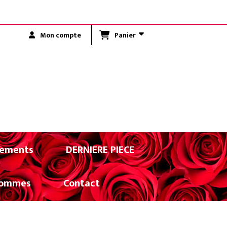
R LA RÉUNION)
Panier
Mon compte
ements
DERNIERE PIECE
ommes
Contact