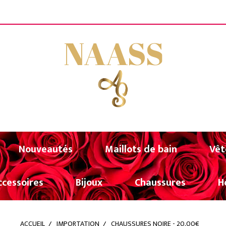
FERTE A PARTIR DE 80€ D'ACHATS (UNIQUEMENT POU
NAASS
Nouveautés
Maillots de bain
Vêt
ccessoires
Bijoux
Chaussures
H
ACCUEIL
IMPORTATION
CHAUSSURES NOIRE - 20,00€