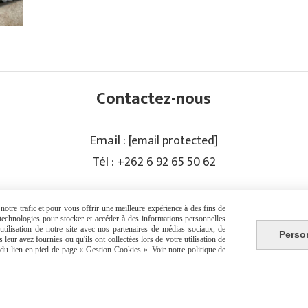
Contactez-nous
Email :
[email protected]
Tél :
+262 6 92 65 50 62
PRISE DE RENDEZ-VOUS
otre trafic et pour vous offrir une meilleure expérience à des fins de
s technologies pour stocker et accéder à des informations personnelles
tilisation de notre site avec nos partenaires de médias sociaux, de
Perso
leur avez fournies ou qu'ils ont collectées lors de votre utilisation de
e du lien en pied de page « Gestion Cookies ». Voir notre politique de
érales de vente
Politique de confidentialité
Gestion cookies
Mon 