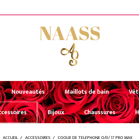
FERTE A PARTIR DE 80€ D'ACHATS (UNIQUEMENT POU
NAASS
Nouveautés
Maillots de bain
Vêt
ccessoires
Bijoux
Chaussures
ACCUEIL
ACCESSOIRES
COQUE DE TELEPHONE O/0/ 17 PRO MAX