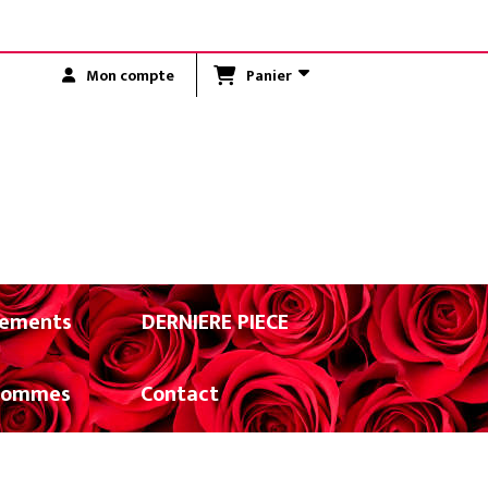
R LA RÉUNION)
Panier
Mon compte
ements
DERNIERE PIECE
Hommes
Contact