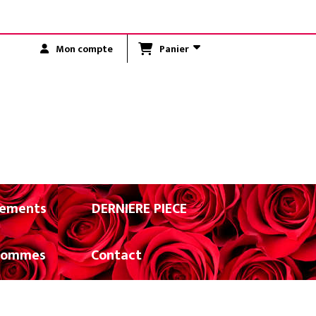
R LA RÉUNION)
Panier
Mon compte
ements
DERNIERE PIECE
Hommes
Contact