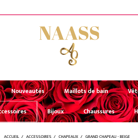
FERTE A PARTIR DE 80€ D'ACHATS (UNIQUEMENT POU
NAASS
Nouveautés
Maillots de bain
Vêt
ccessoires
Bijoux
Chaussures
ACCUEIL
ACCESSOIRES
CHAPEAUX
GRAND CHAPEAU - BEIGE