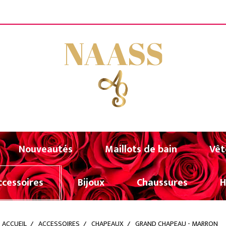
FERTE A PARTIR DE 80€ D'ACHATS (UNIQUEMENT POU
NAASS
Nouveautés
Maillots de bain
Vêt
ccessoires
Bijoux
Chaussures
ACCUEIL
ACCESSOIRES
CHAPEAUX
GRAND CHAPEAU - MARRON