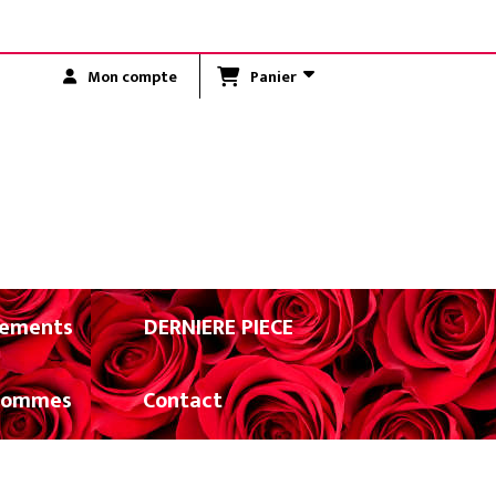
R LA RÉUNION)
Panier
Mon compte
ements
DERNIERE PIECE
Hommes
Contact