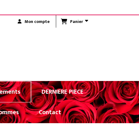
R LA RÉUNION)
Panier
Mon compte
ements
DERNIERE PIECE
ommes
Contact