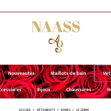
FERTE A PARTIR DE 80€ D'ACHATS (UNIQUEMENT POU
NAASS
Nouveautés
Maillots de bain
Vêt
ccessoires
Bijoux
Chaussures
H
ACCUEIL
VÊTEMENTS
ROBES
LE ZEBRE