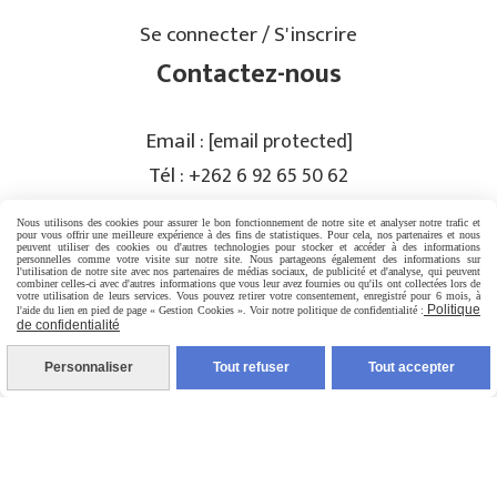
Se connecter / S'inscrire
Contactez-nous
Email :
[email protected]
Tél :
+262 6 92 65 50 62
Nous utilisons des cookies pour assurer le bon fonctionnement de notre site et analyser notre trafic et
pour vous offrir une meilleure expérience à des fins de statistiques. Pour cela, nos partenaires et nous
PRISE DE RENDEZ-VOUS
peuvent utiliser des cookies ou d'autres technologies pour stocker et accéder à des informations
personnelles comme votre visite sur notre site. Nous partageons également des informations sur
l'utilisation de notre site avec nos partenaires de médias sociaux, de publicité et d'analyse, qui peuvent
combiner celles-ci avec d'autres informations que vous leur avez fournies ou qu'ils ont collectées lors de
votre utilisation de leurs services. Vous pouvez retirer votre consentement, enregistré pour 6 mois, à
Rejoignez-nous
Politique
l'aide du lien en pied de page « Gestion Cookies ». Voir notre politique de confidentialité :
de confidentialité
Personnaliser
Tout refuser
Tout accepter