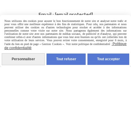
Email :
[email protected]
Tél :
Nous utilisons des cookies pour assurer le bon fonctionnement de notre site et analyser notre trafic et
+262 6 92 65 50 62
pour vous offrir une meilleure expérience à des fins de statistiques. Pour cela, nos partenaires et nous
peuvent utiliser des cookies ou d'autres technologies pour stocker et accéder à des informations
personnelles comme votre visite sur notre site. Nous partageons également des informations sur
l'utilisation de notre site avec nos partenaires de médias sociaux, de publicité et d'analyse, qui peuvent
combiner celles-ci avec d'autres informations que vous leur avez fournies ou qu'ils ont collectées lors de
votre utilisation de leurs services. Vous pouvez retirer votre consentement, enregistré pour 6 mois, à
PRISE DE RENDEZ-VOUS
Politique
l'aide du lien en pied de page « Gestion Cookies ». Voir notre politique de confidentialité :
de confidentialité
Rejoignez-nous
Personnaliser
Tout refuser
Tout accepter
Mentions Légales
Conditions générales de vente
Politique de confidentialité
Gestion cookies
Mon Compte
Création de sites internet