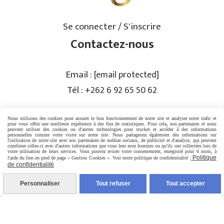
Se connecter / S'inscrire
Contactez-nous
Email :
[email protected]
Tél :
+262 6 92 65 50 62
Nous utilisons des cookies pour assurer le bon fonctionnement de notre site et analyser notre trafic et
PRISE DE RENDEZ-VOUS
pour vous offrir une meilleure expérience à des fins de statistiques. Pour cela, nos partenaires et nous
peuvent utiliser des cookies ou d'autres technologies pour stocker et accéder à des informations
personnelles comme votre visite sur notre site. Nous partageons également des informations sur
l'utilisation de notre site avec nos partenaires de médias sociaux, de publicité et d'analyse, qui peuvent
Rejoignez-nous
combiner celles-ci avec d'autres informations que vous leur avez fournies ou qu'ils ont collectées lors de
votre utilisation de leurs services. Vous pouvez retirer votre consentement, enregistré pour 6 mois, à
Politique
l'aide du lien en pied de page « Gestion Cookies ». Voir notre politique de confidentialité :
de confidentialité
Personnaliser
Tout refuser
Tout accepter