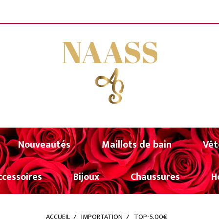
FERTE A PARTIR DE 80€ D'ACHATS (UNIQUEMENT POU
NAASS
Nouveautés
Maillots de bain
Vêt
ccessoires
Bijoux
Chaussures
H
ACCUEIL
IMPORTATION
TOP-5,00€