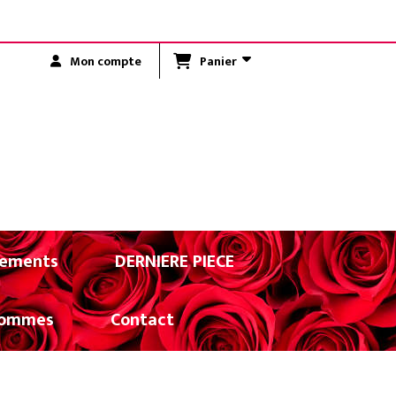
R LA RÉUNION)
Panier
Mon compte
ements
DERNIERE PIECE
ommes
Contact