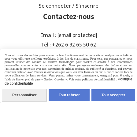
Se connecter / S'inscrire
Contactez-nous
Email :
[email protected]
Tél :
+262 6 92 65 50 62
Nous utilisons des cookies pour assurer le bon fonctionnement de notre site et analyser notre trafic et
pour vous offrir une meilleure expérience à des fins de statistiques. Pour cela, nos partenaires et nous
peuvent utiliser des cookies ou d'autres technologies pour stocker et accéder à des informations
PRISE DE RENDEZ-VOUS
personnelles comme votre visite sur notre site. Nous partageons également des informations sur
l'utilisation de notre site avec nos partenaires de médias sociaux, de publicité et d'analyse, qui peuvent
combiner celles-ci avec d'autres informations que vous leur avez fournies ou qu'ils ont collectées lors de
votre utilisation de leurs services. Vous pouvez retirer votre consentement, enregistré pour 6 mois, à
Rejoignez-nous
Politique
l'aide du lien en pied de page « Gestion Cookies ». Voir notre politique de confidentialité :
de confidentialité
Personnaliser
Tout refuser
Tout accepter
Mentions Légales
Conditions générales de vente